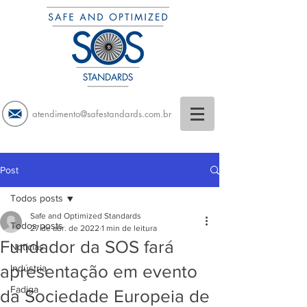
atendimento@safestandards.com.br
Post
Todos posts
Safe and Optimized Standards
Todos posts
27 de abr. de 2022
1 min de leitura
Fundador da SOS fará
Notícias
apresentação em evento
Indústria
Fadiga
da Sociedade Europeia de