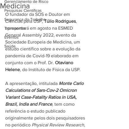
Gerenciamento de Risco
Medicina
Pesquisas Científicas
O fundador da SOS e Doutor em 
Segurança do Trabalho
Ciências pela USP, 
Túlio Rodrigues
, 
apresentará em agosto na ESMED 
Transportes
General Assembly 2022, evento da 
Eventos
Sociedade Europeia de Medicina, um 
Saúde
estudo científico sobre a evolução da 
pandemia de Covid-19 elaborado em 
conjunto com o Prof. Dr. 
Otaviano 
Helene
, do Instituto de Física da USP.
A apresentação, intitulada 
Monte Carlo 
Calculations of Sars-Cov-2 Omicron 
Variant Case-Fatality Ratios in USA, 
Brazil, India and France
, tem como 
referência o estudo publicado 
originalmente pelos dois pesquisadores 
no periódico 
Physical Review Research
, 