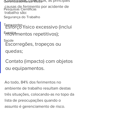
Council
 (NSC), dos EUA, as principais 
Gerenciamento de Risco
causas de ferimento por acidente de 
Pesquisas Científicas
trabalho são:
Segurança do Trabalho
Transportes
Esforço físico excessivo (inclui 
Eventos
movimentos repetitivos);
Saúde
Escorregões, tropeços ou 
quedas;
Contato (impacto) com objetos 
ou equipamentos.
Ao todo, 84% dos ferimentos no 
ambiente de trabalho resultam destas 
três situações, colocando-as no topo da 
lista de preocupações quando o 
assunto é gerenciamento de risco.