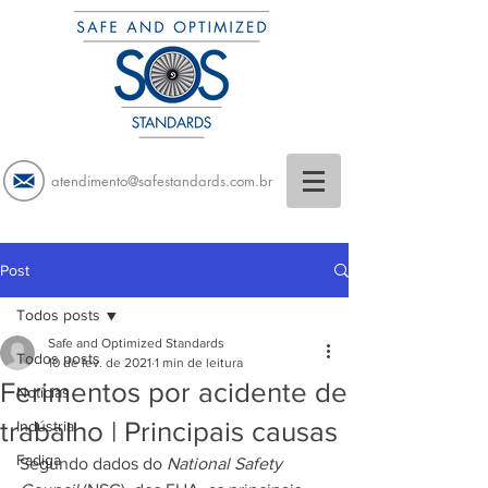
atendimento@safestandards.com.br
Post
Todos posts
Safe and Optimized Standards
Todos posts
10 de fev. de 2021
1 min de leitura
Ferimentos por acidente de
Notícias
trabalho | Principais causas
Indústria
Fadiga
Segundo dados do 
National Safety 