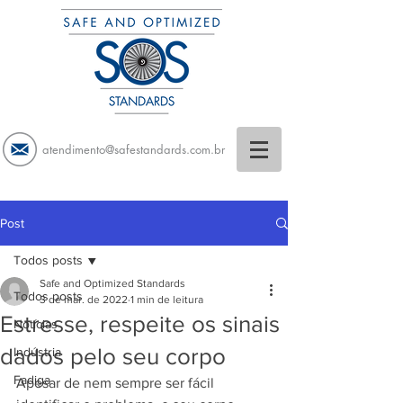
atendimento@safestandards.com.br
Post
Todos posts
Safe and Optimized Standards
Todos posts
3 de mar. de 2022
1 min de leitura
Estresse, respeite os sinais
Notícias
dados pelo seu corpo
Indústria
Fadiga
Apesar de nem sempre ser fácil 