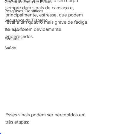
identificar o problema, o seu corpo 
Gerenciamento de Risco
sempre dará sinais de cansaço e, 
Pesquisas Científicas
principalmente, estresse, que podem 
Segurança do Trabalho
levar a um quadro mais grave de fadiga 
se não forem devidamente 
Transportes
endereçados.
Eventos
Saúde
Esses sinais podem ser percebidos em 
três etapas: