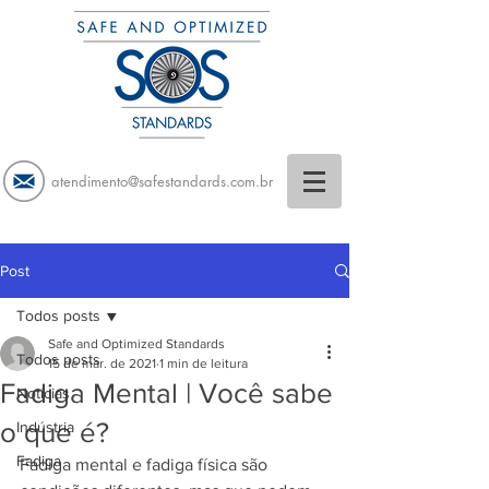
atendimento@safestandards.com.br
Post
Todos posts
Safe and Optimized Standards
Todos posts
15 de mar. de 2021
1 min de leitura
Fadiga Mental | Você sabe
Notícias
o que é?
Indústria
Fadiga
Fadiga mental e fadiga física são 