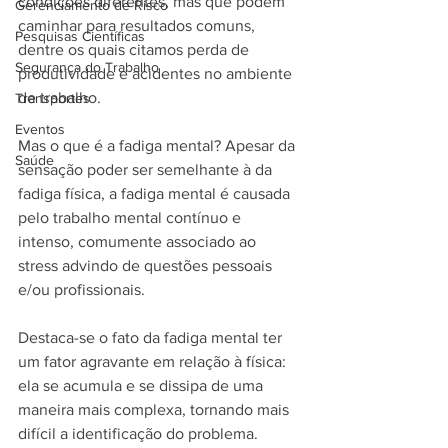
condições diferentes, mas que podem 
Gerenciamento de Risco
caminhar para resultados comuns, 
Pesquisas Científicas
dentre os quais citamos perda de 
Segurança do Trabalho
produtividade e acidentes no ambiente 
de trabalho.
Transportes
Eventos
Mas o que é a fadiga mental? Apesar da 
Saúde
sensação poder ser semelhante à da 
fadiga física, a fadiga mental é causada 
pelo trabalho mental contínuo e 
intenso, comumente associado ao 
stress advindo de questões pessoais 
e/ou profissionais.
Destaca-se o fato da fadiga mental ter 
um fator agravante em relação à física: 
ela se acumula e se dissipa de uma 
maneira mais complexa, tornando mais 
difícil a identificação do problema.